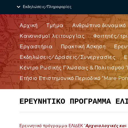
Εκδηλώσεις/Πληροφορίες
Αρχική
Τμήμα
Ανθρώπινο δυναμικό
Κανονισμοί λειτουργίας
Φοιτητές/τρι
Εργαστήρια
Πρακτική Άσκηση
Έρευ
Εκδηλώσεις/Δράσεις/Συνεργασίες
Ε
Κέντρο Ρωσικής Γλώσσας & Πολιτισμού “
Ετήσιο Επιστημονικό Περιοδικό “Mare Pon
ΕΡΕΥΝΗΤΙΚΟ ΠΡΟΓΡΑΜΜΑ ΕΛ
Ερευνητικό πρόγραμμα ΕΛΙΔΕΚ “
Αρχαιολογικές και