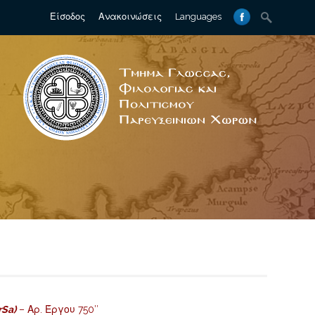
Search
Είσοδος
Ανακοινώσεις
Languages
for:
rSa)
– Αρ. Έργου 750″