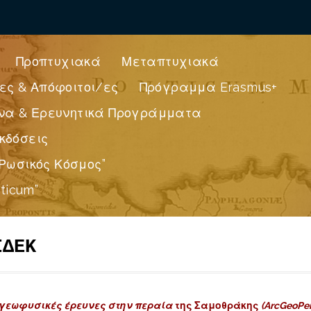
Προπτυχιακά
Μεταπτυχιακά
ες & Απόφοιτοι/ες
Πρόγραμμα Erasmus+
να & Ερευνητικά Προγράμματα
κδόσεις
Ρωσικός Κόσμος”
ticum”
ΙΔΕΚ
 γεωφυσικές έρευνες στην περαία
της Σαμοθράκης
(ArcGeoPe