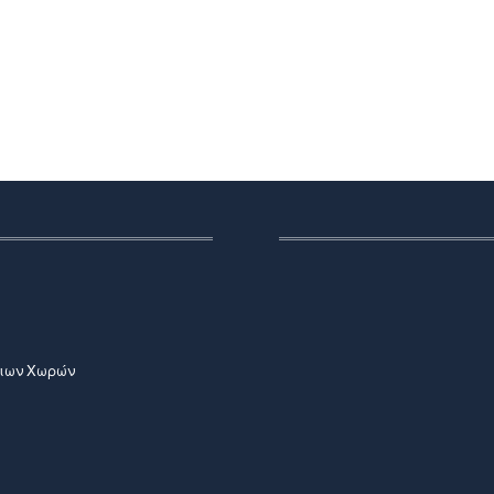
νιων Χωρών