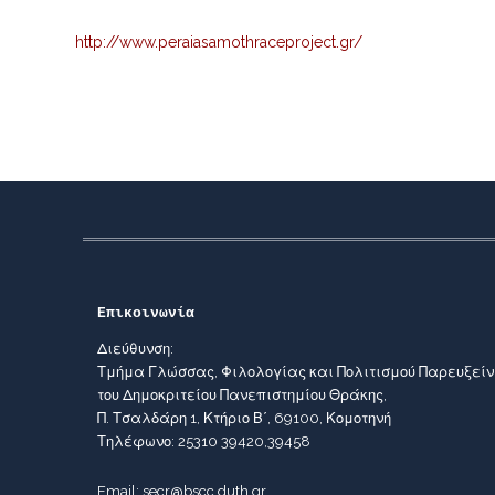
http://www.peraiasamothraceproject.gr/
Επικοινωνία
Διεύθυνση:
Τμήμα Γλώσσας, Φιλολογίας και Πολιτισμού Παρευξεί
του Δημοκριτείου Πανεπιστημίου Θράκης,
Π. Τσαλδάρη 1, Κτήριο Β΄, 69100, Κομοτηνή
Τηλέφωνο: 25310 39420,39458
Email: secr@bscc.duth.gr