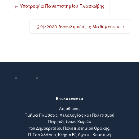
Post
←
Υποτροφία Πανεπιστημίου Γλασκώβης
navigation
13/4/2020 Αναπληρώσεις Μαθημάτων
→
Επικοινωνία
Διεύθυνση:
Τμήμα Γλώσσας, Φιλολογίας και Πολιτισμού
Παρευξείνιων Χωρών
του Δημοκριτείου Πανεπιστημίου Θράκης,
Π. Τσαλδάρη 1, Κτήριο Β΄, 69100, Κομοτηνή