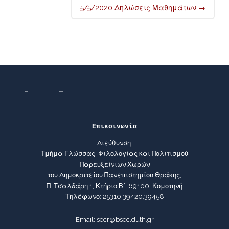
5/5/2020 Δηλώσεις Μαθημάτων
→
Επικοινωνία
Διεύθυνση:
Τμήμα Γλώσσας, Φιλολογίας και Πολιτισμού
Παρευξείνιων Χωρών
του Δημοκριτείου Πανεπιστημίου Θράκης,
Π. Τσαλδάρη 1, Κτήριο Β΄, 69100, Κομοτηνή
Τηλέφωνο: 25310 39420,39458
Email: secr@bscc.duth.gr