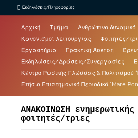
Εκδηλώσεις/Πληροφορίες
Αρχική
Τμήμα
Ανθρώπινο δυναμικό
Κανονισμοί λειτουργίας
Φοιτητές/τρι
Εργαστήρια
Πρακτική Άσκηση
Έρευ
Εκδηλώσεις/Δράσεις/Συνεργασίες
Ε
Κέντρο Ρωσικής Γλώσσας & Πολιτισμού “
Ετήσιο Επιστημονικό Περιοδικό “Mare Pon
ΑΝΑΚΟΙΝΩΣΗ ενημερωτικής
φοιτητές/τριες