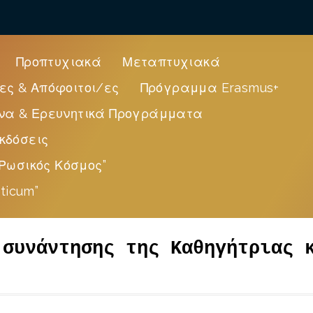
Προπτυχιακά
Μεταπτυχιακά
ες & Απόφοιτοι/ες
Πρόγραμμα Erasmus+
να & Ερευνητικά Προγράμματα
κδόσεις
Ρωσικός Κόσμος”
ticum”
 συνάντησης της Καθηγήτριας 