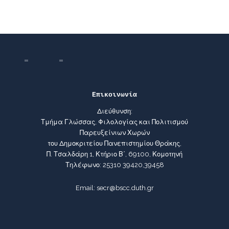
Επικοινωνία
Διεύθυνση:
Τμήμα Γλώσσας, Φιλολογίας και Πολιτισμού
Παρευξείνιων Χωρών
του Δημοκριτείου Πανεπιστημίου Θράκης,
Π. Τσαλδάρη 1, Κτήριο Β΄, 69100, Κομοτηνή
Τηλέφωνο: 25310 39420,39458
Email: secr@bscc.duth.gr