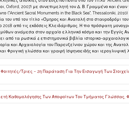
ηνικές αποικίες στον Εύξεινο Πόντο υπό τον τίτλο "Ancient Greek C
μοι, Oxford, 2007) με συνεπιμελητή τον Δ. Β. Γραμμένο και έν
το ("Ancient Sacral Monuments in the Black Sea", Thessaloniki, 201
 του υπό τον τίτλο «Όμηρος και Ανατολή στο σταυροδρόμι του 
ο 2018 από τις εκδόσεις Κλειδάριθμος. Η πιο πρόσφατη μονογρ
 μύθων ανάμεσα στον αρχαίο ελληνικό κόσμο και την Εγγύς Ανατ
ι από τα ρωσικά 4 επιστημονικά βιβλία ιστορικο-αρχαιολογι
ορία και Αρχαιολογία του Παρευξείνιου χώρου και της Ανατολική
αι Φρυγική γλώσσα και γραφή (σφηνοειδής και ιερογλυφική λου
 Φοιτητές/τριες – 2η Παράταση Για Την Εισαγωγή Των Στοιχε
ετή Καθομολόγησης Των Αποφοίτων Του Τμήματος Γλώσσας, Φ