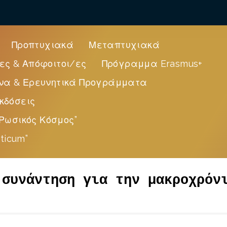
Προπτυχιακά
Μεταπτυχιακά
ες & Απόφοιτοι/ες
Πρόγραμμα Erasmus+
να & Ερευνητικά Προγράμματα
κδόσεις
Ρωσικός Κόσμος”
ticum”
 συνάντηση για την μακροχρόν