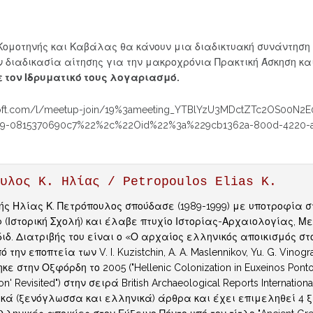
s Κομοτηνής και Καβάλας θα κάνουν μια διαδικτυακή συνάντηση
ν διαδικασία αίτησης για την μακροχρόνια Πρακτική Άσκηση κα
ε τον Ιδρυματικό τους λογαριασμό.
osoft.com/l/meetup-join/19%3ameeting_YTBlYzU3MDctZTc2OS00N2
69-0815370690c7%22%2c%22Oid%22%3a%229cb1362a-800d-4220-a
ουλος K. Ηλίας / Petropoulos Elias K.
ς Ηλίας Κ. Πετρόπουλος σπούδασε (1989-1999) με υποτροφία σ
(Ιστορική Σχολή) και έλαβε πτυχίο Ιστορίας-Αρχαιολογίας, Με
ιδ. Διατριβής του είναι ο «Ο αρχαίος ελληνικός αποικισμός στο
υπό την εποπτεία των V. I. Kuzistchin, A. A. Maslennikov, Yu. G. V
ε στην Οξφόρδη το 2005 ("Hellenic Colonization in Euxeinos Pontos:
on' Revisited") στην σειρά British Archaeological Reports Internatio
ικά (ξενόγλωσσα και ελληνικά) άρθρα και έχει επιμεληθεί 4 