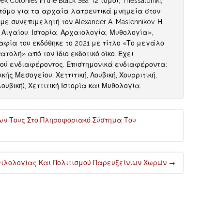
olonies in the Black Sea" (2 τόμοι, Thessaloniki,
αν τόμο για τα αρχαία λατρευτικά μνημεία στον
0) με συνεπιμελητή τον Alexander A. Maslennikov. Η
Αιγαίου. Ιστορία, Αρχαιολογία, Μυθολογία»,
αφία του εκδόθηκε το 2021 με τίτλο «Το μεγάλο
ολή» από τον ίδιο εκδοτικό οίκο. Έχει
κού ενδιαφέροντος. Επιστημονικά ενδιαφέροντα:
ς Μεσογείου, Χεττιτική, Λουβική, Χουρριτική,
βική), Χεττιτική Ιστορία και Μυθολογία.
ίων Τους Στο Πληροφοριακό Σύστημα Του
ιλολογίας Και Πολιτισμού Παρευξείνιων Χωρών
→