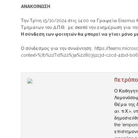
ΑΝΑΚΟΙΝΩΣΗ
Την Τρίτη 15/10/2024 στις 14:00 τα Γραφεία Erasmu
Τμημάτων του Δ.Π.Θ, με σκοπό την ενημέρωση για τη
Η σύνδεση των φοιτητών θα μπορεί να γίνει μόνο μ
Ο σύνδεσμος για την συνάντηση: https://teams.micr
context=%7b%22Tid%22%3a%228035113d-c2cd-41bd-b0
Πετρόπ
Ο Καθηγητή
Λομονόσοφ 
Θέμα της δ
αι. π.Χ.», 
δημοσιεύθηκ
the 'empori
επιστημον