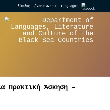
Search
Είσοδος
Ανακοινώσεις
Languages
for:
ια Πρακτική Άσκηση –