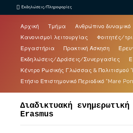
Εκδηλώσεις/Πληροφορίες
Αρχική
Τμήμα
Ανθρώπινο δυναμικό
Κανονισμοί λειτουργίας
Φοιτητές/τρι
Εργαστήρια
Πρακτική Άσκηση
Έρευ
Εκδηλώσεις/Δράσεις/Συνεργασίες
Ε
Κέντρο Ρωσικής Γλώσσας & Πολιτισμού “
Ετήσιο Επιστημονικό Περιοδικό “Mare Pon
Διαδικτυακή ενημερωτική
Erasmus