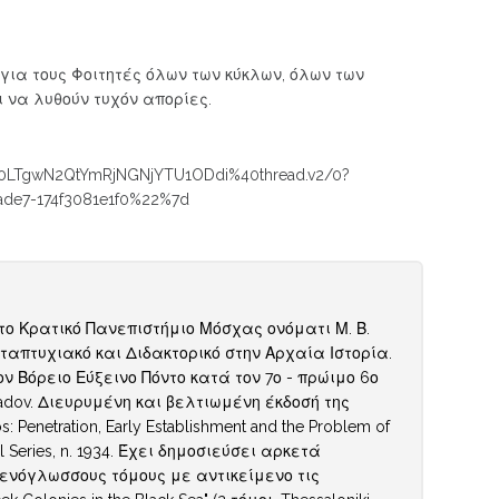
 για τους Φοιτητές όλων των κύκλων, όλων των
ι να λυθούν τυχόν απορίες.
E0LTgwN2QtYmRjNGNjYTU1ODdi%40thread.v2/0?
de7-174f3081e1f0%22%7d
το Κρατικό Πανεπιστήμιο Μόσχας ονόματι Μ. Β.
ταπτυχιακό και Διδακτορικό στην Αρχαία Ιστορία.
ν Βόρειο Εύξεινο Πόντο κατά τον 7ο - πρώιμο 6ο
inogradov. Διευρυμένη και βελτιωμένη έκδοσή της
 Penetration, Early Establishment and the Problem of
nal Series, n. 1934. Έχει δημοσιεύσει αρκετά
ξενόγλωσσους τόμους με αντικείμενο τις