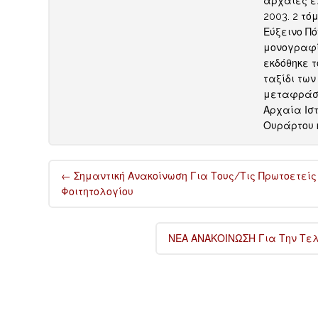
αρχαίες ελλ
2003. 2 τό
Εύξεινο Πόν
μονογραφία
εκδόθηκε τ
ταξίδι των
μεταφράσε
Αρχαία Ιστ
Ουράρτου κ
Post
←
Σημαντική Ανακοίνωση Για Τους/τις Πρωτοετείς
navigation
Φοιτητολογίου
ΝΕΑ ΑΝΑΚΟΙΝΩΣΗ Για Την Τελ