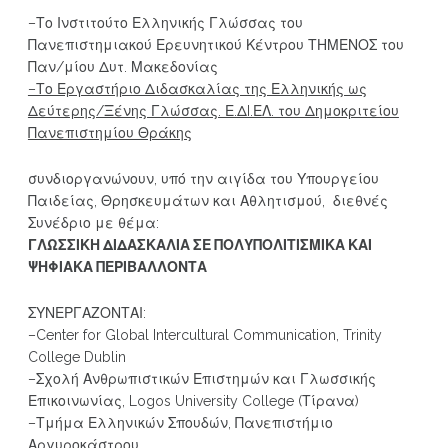
–Το Ινστιτούτο Ελληνικής Γλώσσας του
Πανεπιστημιακού Ερευνητικού Κέντρου ΤΗΜΕΝΟΣ του
Παν/μίου Δυτ. Μακεδονίας
–Το Εργαστήριο Διδασκαλίας της Ελληνικής ως
Δεύτερης/Ξένης Γλώσσας. Ε.ΔI.ΕΛ. του Δημοκριτείου
Πανεπιστημίου Θράκης
συνδιοργανώνουν, υπό την αιγίδα του Υπουργείου
Παιδείας, Θρησκευμάτων και Αθλητισμού, διεθνές
Συνέδριο με θέμα:
ΓΛΩΣΣΙΚΗ ΔΙΔΑΣΚΑΛΙΑ
ΣΕ ΠΟΛΥΠΟΛΙΤΙΣΜΙΚΑ ΚΑΙ
ΨΗΦΙΑΚΑ ΠΕΡΙΒΑΛΛΟΝΤΑ
ΣΥΝΕΡΓΑΖΟΝΤΑΙ:
–Center for Global Intercultural Communication, Trinity
College Dublin
–Σχολή Ανθρωπιστικών Επιστημών και Γλωσσικής
Επικοινωνίας, Logos University College (Τίρανα)
–Τμήμα Ελληνικών Σπουδών, Πανεπιστήμιο
Αργυροκάστρου