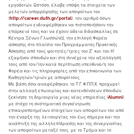
εργοδοτών. Ωστόσο, έλαβε υπόψη τα στοιχεία των
μελετών απορρόφησης των αποφοίτων του
(
http://career.duth.gr/portal
), τον αριθμό όσων
αποφοίτων ενδιαφέρθηκαν να πιστοποιήσουν την
επάρκειά τους και να έχουν άδεια διδασκαλίας σε
Κέντρα Ξένων Γλωσσών[1], την επιλογή Φορέα
άσκησης στο πλαίσιο του Προγράμματος Πρακτικής
Άσκησης από τους φοιτητές/τριες του Ζ΄ και του Η΄
εξαμήνου σπουδών και στη συνέχεια την αξιολόγησή
τους από τον/την κατά περίπτωση υπεύθυνο/η του
Φορέα και τις πληροφορίες από την επικοινωνία των
Καθηγητών/τριών με αποφοίτους.
Με βάση όσα αναφέρθηκαν, το Τ.Γ.Φ.Π.Π.Χ. προχωρεί
στην αλλαγή επωνυμίας και κατευθύνσεων σπουδών,
ξεκίνησε τη δημιουργία μιας νέας υπηρεσίας (
Alumni
),
με στόχο τη συστηματική συγκέντρωση
επικαιροποιημένων στοιχείων των αποφοίτων του από
την έναρξη της λειτουργίας του έως σήμερα και την
ανάπτυξη της αλληλεπίδρασης και της συνεργασίας
των αποφοίτων μεταξύ τους, με το Τμήμα και το