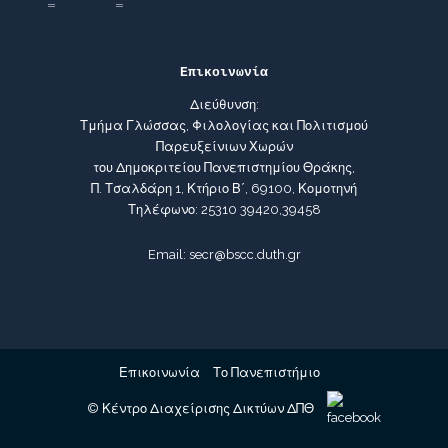
Επικοινωνία
Διεύθυνση:
Τμήμα Γλώσσας, Φιλολογίας και Πολιτισμού
Παρευξείνιων Χωρών
του Δημοκριτείου Πανεπιστημίου Θράκης,
Π. Τσαλδάρη 1, Κτήριο Β΄, 69100, Κομοτηνή
Τηλέφωνο: 25310 39420,39458
Email: secr@bscc.duth.gr
Επικοινωνία
Το Πανεπιστήμιο
© Κέντρο Διαχείρισης Δικτύων ΔΠΘ