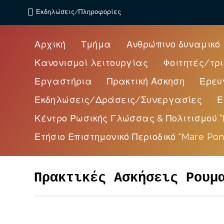
Εκδηλώσεις/Πληροφορίες
Αρχική
Τμήμα
Ανθρώπινο δυναμικό
Κανονισμοί λειτουργίας
Φοιτητές/τρι
Εργαστήρια
Πρακτική Άσκηση
Έρευ
Εκδηλώσεις/Δράσεις/Συνεργασίες
Ε
Κέντρο Ρωσικής Γλώσσας & Πολιτισμού “
Ετήσιο Επιστημονικό Περιοδικό “Mare Pon
Πρακτικές Ασκήσεις Ρουμ