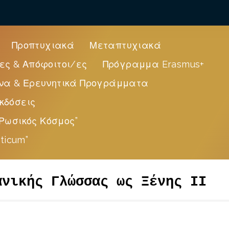
Προπτυχιακά
Μεταπτυχιακά
ες & Απόφοιτοι/ες
Πρόγραμμα Erasmus+
να & Ερευνητικά Προγράμματα
κδόσεις
Ρωσικός Κόσμος”
ticum”
ανικής Γλώσσας ως Ξένης ΙΙ