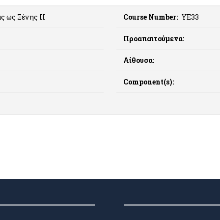
ς ως Ξένης ΙΙ
Course Number:
ΥΕ33
Προαπαιτούμενα:
Αίθουσα:
Component(s):