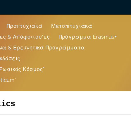
Προπτυχιακά
Μεταπτυχιακά
ες & Απόφοιτοι/ες
Πρόγραμμα Erasmus+
να & Ερευνητικά Προγράμματα
κδόσεις
Ρωσικός Κόσμος”
ticum”
tics