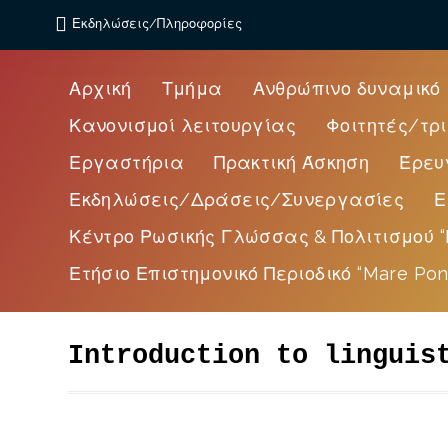
Εκδηλώσεις/Πληροφορίες
Αρχική
Τμήμα
Ανθρώπινο δυναμικό
Κανονισμοί λειτουργίας
Φοιτητές/τρι
Εργαστήρια
Πρακτική Άσκηση
Έρευ
Εκδηλώσεις/Δράσεις/Συνεργασίες
Ε
Κέντρο Ρωσικής Γλώσσας & Πολιτισμού “
Ετήσιο Επιστημονικό Περιοδικό “Mare Pon
Introduction to linguis