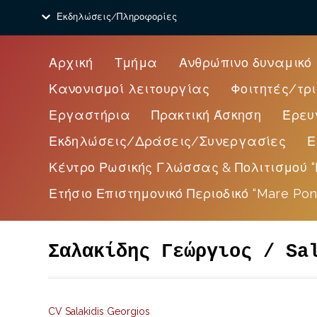
Εκδηλώσεις/Πληροφορίες
Αρχική
Τμήμα
Ανθρώπινο δυναμικό
Κανονισμοί λειτουργίας
Φοιτητές/τρι
Εργαστήρια
Πρακτική Άσκηση
Έρευ
Εκδηλώσεις/Δράσεις/Συνεργασίες
Ε
Κέντρο Ρωσικής Γλώσσας & Πολιτισμού “
Ετήσιο Επιστημονικό Περιοδικό “Mare Pon
Σαλακίδης Γεώργιος / Sa
CV Salakidis Georgios