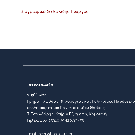
Βιογραφικό Σαλακίδης Γιώργος
Επικοινωνία
Διεύθυνση:
Τμήμα Γλώσσας, Φιλολογίας και Πολιτισμού Παρευξεί
του Δημοκριτείου Πανεπιστημίου Θράκης,
Π. Τσαλδάρη 1, Κτήριο Β΄, 69100, Κομοτηνή
Τηλέφωνο: 25310 39420,39458
Email: secr@bscc.duth.gr