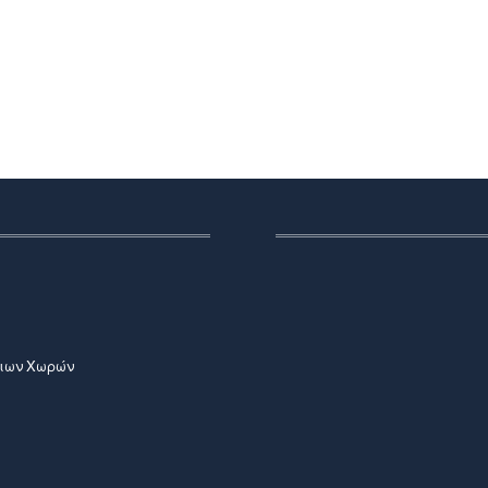
νιων Χωρών