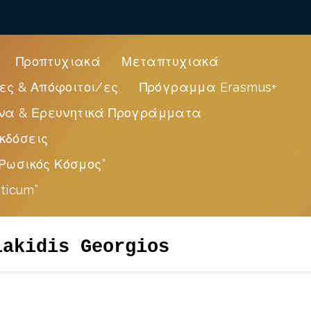
Προπτυχιακά
Μεταπτυχιακά
ες & Απόφοιτοι/ες
Πρόγραμμα Erasmus+
να & Ερευνητικά Προγράμματα
κδόσεις
Ρωσικός Κόσμος”
ticum”
lakidis Georgios